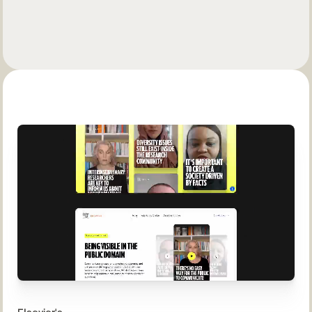
op, klaar om op te sturen naar jouw klant. Welk ontwerp
mogen we hierna ontwikkelen?
Boek kennismaking